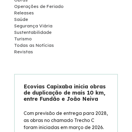
Operações de Feriado
Programas Ambientais
Releases
Saúde
Segurança Viária
Licenciamento Ambiental
Sustentabilidade
Turismo
Política de Sustentabilidade
Todas as Notícias
Revistas
Política de Gestão Integrada
Atendimento
Ecovias Capixaba inicia obras
de duplicação de mais 10 km,
Fornecedores
entre Fundão e João Neiva
Fale Conosco
Com previsão de entrega para 2028,
as obras no chamado Trecho C
foram iniciadas em março de 2026.
Trabalhe Conosco