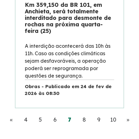
Km 359,150 da BR 101, em
Anchieta, será totalmente
interditado para desmonte de
rochas na próxima quarta-
feira (25)
A interdição acontecerá das 10h às
11h. Caso as condições climáticas
sejam desfavoráveis, a operação
poderá ser reprogramada por
questões de segurança.
Obras - Publicado em 24 de fev de
2026 às 08:30
Anterior
(current)
Pró
«
4
5
6
7
8
9
10
»