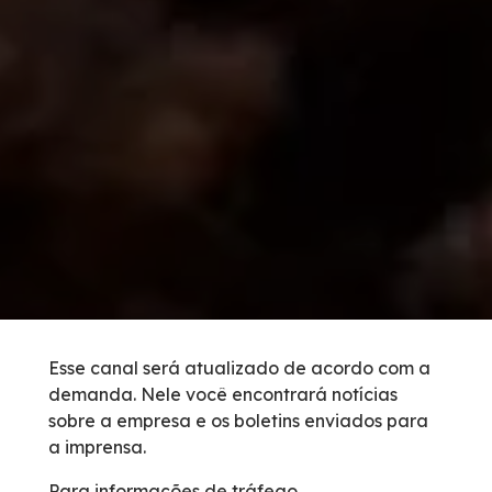
Vídeos
Condições da Via
Serviços
Inspeção de Tráfego
Guincho
Socorro Médico
Esse canal será atualizado de acordo com a
demanda. Nele você encontrará notícias
Bases Operacionais
sobre a empresa e os boletins enviados para
a imprensa.
Links Úteis
Para informações de tráfego,