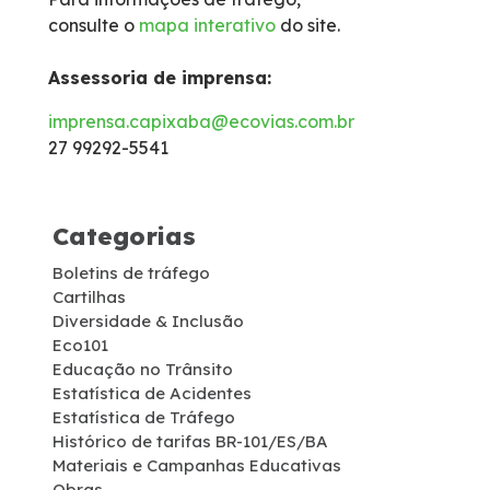
consulte o
mapa interativo
do site.
Isenção de Veículos Oficiais
Assessoria de imprensa:
Limites de Peso
imprensa.capixaba@ecovias.com.br
27 99292-5541
Faixa de domínio
Carta ao Usuário
Categorias
Boletins de tráfego
Notícias
Cartilhas
Diversidade & Inclusão
Sustentabilidade
Eco101
Educação no Trânsito
Estatística de Acidentes
Compromissos Voluntários ESG
Estatística de Tráfego
Histórico de tarifas BR-101/ES/BA
Materiais e Campanhas Educativas
Projetos Socioambientais
Obras