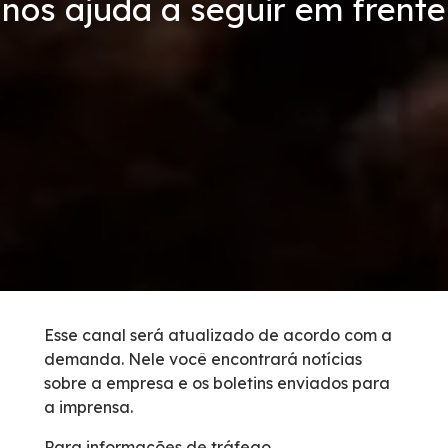
nos ajuda a seguir em frente
Vídeos
Condições da Via
Serviços
Inspeção de Tráfego
Guincho
Socorro Médico
Esse canal será atualizado de acordo com a
demanda. Nele você encontrará notícias
Bases Operacionais
sobre a empresa e os boletins enviados para
a imprensa.
Links Úteis
Para informações de tráfego,