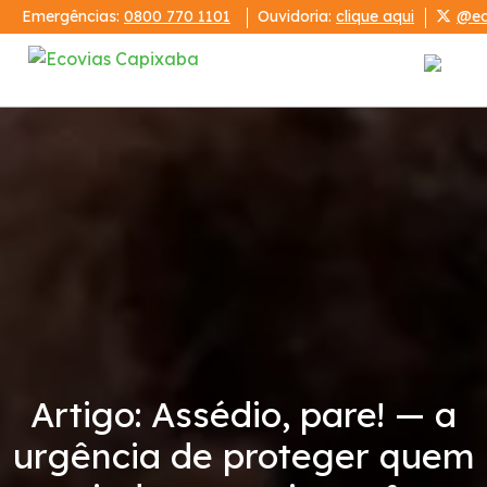
Emergências:
0800 770 1101
Ouvidoria:
clique aqui
@ec
Institucional
A Ecovias Capixaba
Publicações
Demonstrações Financeiras
Relatórios
Artigo: Assédio, pare! — a
urgência de proteger quem
Código de Conduta