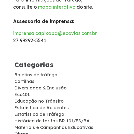
consulte o
mapa interativo
do site.
Isenção de Veículos Oficiais
Assessoria de imprensa:
Limites de Peso
imprensa.capixaba@ecovias.com.br
27 99292-5541
Faixa de domínio
Carta ao Usuário
Categorias
Boletins de tráfego
Notícias
Cartilhas
Diversidade & Inclusão
Sustentabilidade
Eco101
Educação no Trânsito
Estatística de Acidentes
Compromissos Voluntários ESG
Estatística de Tráfego
Histórico de tarifas BR-101/ES/BA
Materiais e Campanhas Educativas
Projetos Socioambientais
Obras