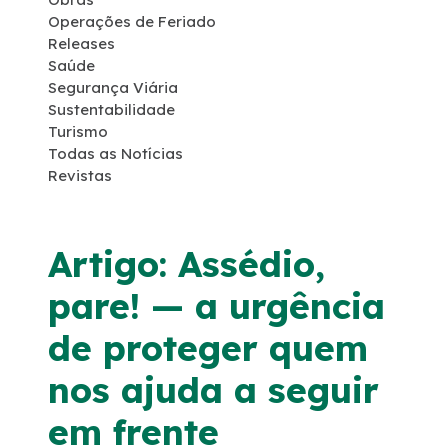
Operações de Feriado
Programas Ambientais
Releases
Saúde
Segurança Viária
Licenciamento Ambiental
Sustentabilidade
Turismo
Política de Sustentabilidade
Todas as Notícias
Revistas
Política de Gestão Integrada
Artigo: Assédio,
Atendimento
pare! — a urgência
Fornecedores
de proteger quem
nos ajuda a seguir
Fale Conosco
em frente
Trabalhe Conosco