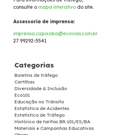
consulte o
mapa interativo
do site.
Isenção de Veículos Oficiais
Assessoria de imprensa:
Limites de Peso
imprensa.capixaba@ecovias.com.br
27 99292-5541
Faixa de domínio
Carta ao Usuário
Categorias
Boletins de tráfego
Notícias
Cartilhas
Diversidade & Inclusão
Sustentabilidade
Eco101
Educação no Trânsito
Estatística de Acidentes
Compromissos Voluntários ESG
Estatística de Tráfego
Histórico de tarifas BR-101/ES/BA
Materiais e Campanhas Educativas
Projetos Socioambientais
Obras