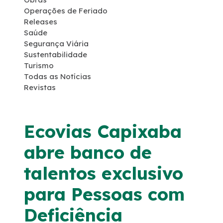
Operações de Feriado
Programas Ambientais
Releases
Saúde
Segurança Viária
Licenciamento Ambiental
Sustentabilidade
Turismo
Política de Sustentabilidade
Todas as Notícias
Revistas
Política de Gestão Integrada
Ecovias Capixaba
Atendimento
abre banco de
Fornecedores
talentos exclusivo
para Pessoas com
Fale Conosco
Deficiência
Trabalhe Conosco