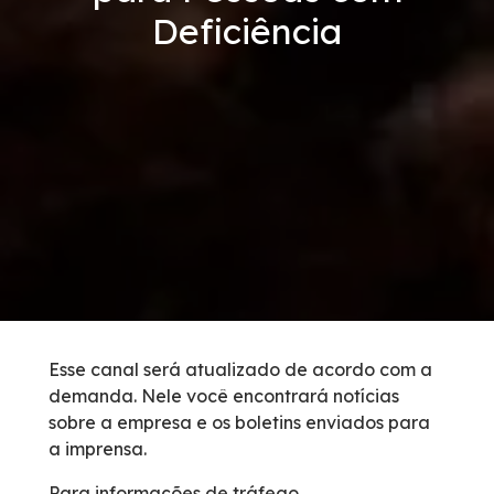
Deficiência
Vídeos
Condições da Via
Serviços
Inspeção de Tráfego
Guincho
Socorro Médico
Esse canal será atualizado de acordo com a
demanda. Nele você encontrará notícias
Bases Operacionais
sobre a empresa e os boletins enviados para
a imprensa.
Links Úteis
Para informações de tráfego,