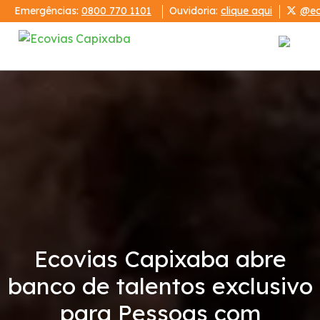
Emergências:
0800 770 1101
Ouvidoria:
clique aqui
@ec
Institucional
A Ecovias Capixaba
Publicações
Demonstrações Financeiras
Ecovias Capixaba abre
Relatórios
banco de talentos exclusivo
Código de Conduta
para Pessoas com