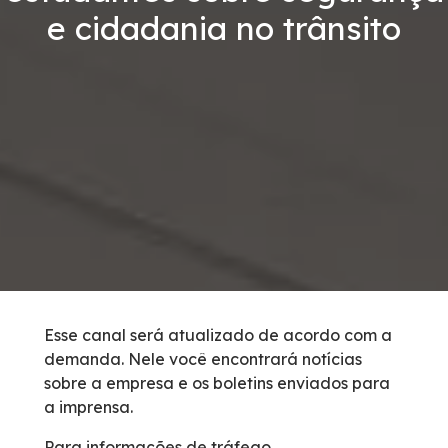
e cidadania no trânsito
Vídeos
Condições da Via
Serviços
Inspeção de Tráfego
Guincho
Socorro Médico
Esse canal será atualizado de acordo com a
demanda. Nele você encontrará notícias
Bases Operacionais
sobre a empresa e os boletins enviados para
a imprensa.
Links Úteis
Para informações de tráfego,