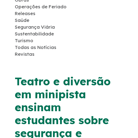
Operações de Feriado
Programas Ambientais
Releases
Saúde
Segurança Viária
Licenciamento Ambiental
Sustentabilidade
Turismo
Política de Sustentabilidade
Todas as Notícias
Revistas
Política de Gestão Integrada
Teatro e diversão
Atendimento
em minipista
Fornecedores
ensinam
estudantes sobre
Fale Conosco
segurança e
Trabalhe Conosco