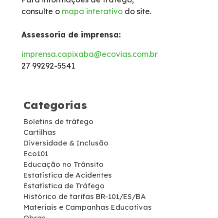
consulte o
mapa interativo
do site.
Isenção de Veículos Oficiais
Assessoria de imprensa:
Limites de Peso
imprensa.capixaba@ecovias.com.br
27 99292-5541
Faixa de domínio
Carta ao Usuário
Categorias
Boletins de tráfego
Notícias
Cartilhas
Diversidade & Inclusão
Sustentabilidade
Eco101
Educação no Trânsito
Estatística de Acidentes
Compromissos Voluntários ESG
Estatística de Tráfego
Histórico de tarifas BR-101/ES/BA
Materiais e Campanhas Educativas
Projetos Socioambientais
Obras