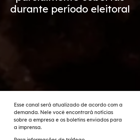
durante período eleitoral
Vídeos
Condições da Via
Serviços
Inspeção de Tráfego
Guincho
Socorro Médico
Esse canal será atualizado de acordo com a
demanda. Nele você encontrará notícias
Bases Operacionais
sobre a empresa e os boletins enviados para
a imprensa.
Links Úteis
Para informações de tráfego,