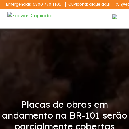
Emergências:
0800 770 1101
Ouvidoria:
clique aqui
@ec
Institucional
A Ecovias Capixaba
Publicações
Demonstrações Financeiras
Placas de obras em
Relatórios
andamento na BR-101 serão
Código de Conduta
parcialmente cobertas