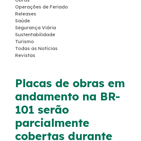
Operações de Feriado
Programas Ambientais
Releases
Saúde
Segurança Viária
Licenciamento Ambiental
Sustentabilidade
Turismo
Política de Sustentabilidade
Todas as Notícias
Revistas
Política de Gestão Integrada
Placas de obras em
Atendimento
andamento na BR-
Fornecedores
101 serão
parcialmente
Fale Conosco
cobertas durante
Trabalhe Conosco