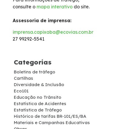
consulte o
mapa interativo
do site.
Isenção de Veículos Oficiais
Assessoria de imprensa:
Limites de Peso
imprensa.capixaba@ecovias.com.br
27 99292-5541
Faixa de domínio
Carta ao Usuário
Categorias
Boletins de tráfego
Notícias
Cartilhas
Diversidade & Inclusão
Sustentabilidade
Eco101
Educação no Trânsito
Estatística de Acidentes
Compromissos Voluntários ESG
Estatística de Tráfego
Histórico de tarifas BR-101/ES/BA
Materiais e Campanhas Educativas
Projetos Socioambientais
Obras