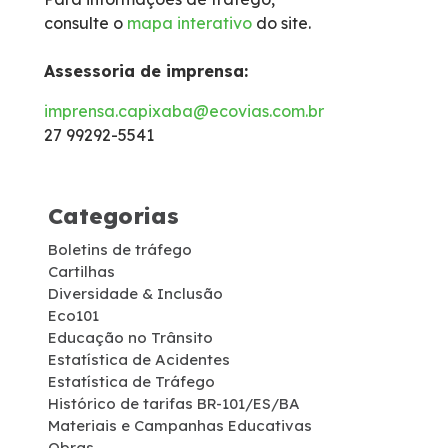
consulte o
mapa interativo
do site.
Isenção de Veículos Oficiais
Assessoria de imprensa:
Limites de Peso
imprensa.capixaba@ecovias.com.br
27 99292-5541
Faixa de domínio
Carta ao Usuário
Categorias
Boletins de tráfego
Notícias
Cartilhas
Diversidade & Inclusão
Sustentabilidade
Eco101
Educação no Trânsito
Estatística de Acidentes
Compromissos Voluntários ESG
Estatística de Tráfego
Histórico de tarifas BR-101/ES/BA
Materiais e Campanhas Educativas
Projetos Socioambientais
Obras