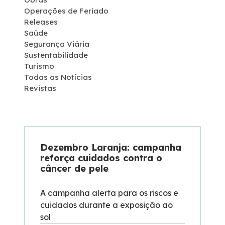
Operações de Feriado
Programas Ambientais
Releases
Saúde
Segurança Viária
Licenciamento Ambiental
Sustentabilidade
Turismo
Política de Sustentabilidade
Todas as Notícias
Revistas
Política de Gestão Integrada
Atendimento
Dezembro Laranja: campanha
reforça cuidados contra o
Fornecedores
câncer de pele
Fale Conosco
A campanha alerta para os riscos e
cuidados durante a exposição ao
sol
Trabalhe Conosco