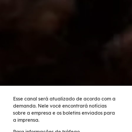
Vídeos
Condições da Via
Serviços
Inspeção de Tráfego
Guincho
Socorro Médico
Esse canal será atualizado de acordo com a
demanda. Nele você encontrará notícias
Bases Operacionais
sobre a empresa e os boletins enviados para
a imprensa.
Links Úteis
Para informações de tráfego,