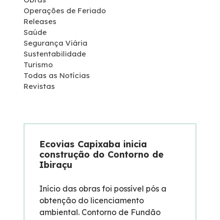
Operações de Feriado
Programas Ambientais
Releases
Saúde
Segurança Viária
Licenciamento Ambiental
Sustentabilidade
Turismo
Política de Sustentabilidade
Todas as Notícias
Revistas
Política de Gestão Integrada
Atendimento
Ecovias Capixaba inicia
construção do Contorno de
Fornecedores
Ibiraçu
Fale Conosco
Início das obras foi possível pós a
obtenção do licenciamento
ambiental. Contorno de Fundão
Trabalhe Conosco