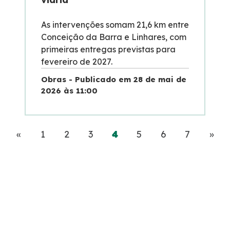
As intervenções somam 21,6 km entre
Conceição da Barra e Linhares, com
primeiras entregas previstas para
fevereiro de 2027.
Obras - Publicado em 28 de mai de
2026 às 11:00
Anterior
(current)
Pró
«
1
2
3
4
5
6
7
»