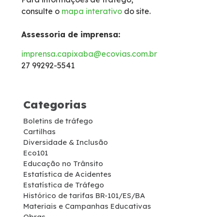
consulte o
mapa interativo
do site.
Isenção de Veículos Oficiais
Assessoria de imprensa:
Limites de Peso
imprensa.capixaba@ecovias.com.br
27 99292-5541
Faixa de domínio
Carta ao Usuário
Categorias
Boletins de tráfego
Notícias
Cartilhas
Diversidade & Inclusão
Sustentabilidade
Eco101
Educação no Trânsito
Estatística de Acidentes
Compromissos Voluntários ESG
Estatística de Tráfego
Histórico de tarifas BR-101/ES/BA
Materiais e Campanhas Educativas
Projetos Socioambientais
Obras