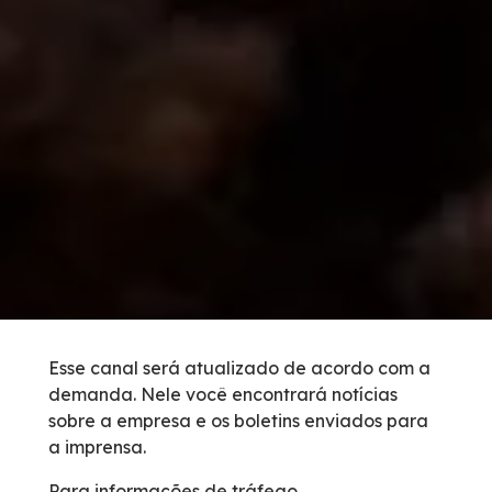
Vídeos
Condições da Via
Serviços
Inspeção de Tráfego
Guincho
Socorro Médico
Esse canal será atualizado de acordo com a
demanda. Nele você encontrará notícias
Bases Operacionais
sobre a empresa e os boletins enviados para
a imprensa.
Links Úteis
Para informações de tráfego,